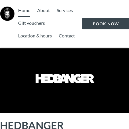
Home
About
Services
Gift vouchers
Location & hours
Contact
HEDBANGER